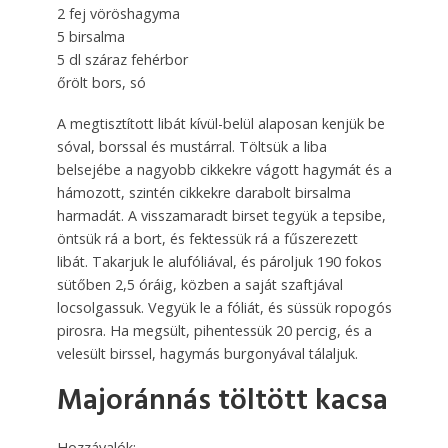
2 fej vöröshagyma
5 birsalma
5 dl száraz fehérbor
őrölt bors, só
A megtisztított libát kívül-belül alaposan kenjük be
sóval, borssal és mustárral. Töltsük a liba
belsejébe a nagyobb cik­kek­re vágott hagymát és a
hámozott, szintén cikkekre darabolt birsalma
harmadát. A visszamaradt birset tegyük a tepsibe,
öntsük rá a bort, és fektessük rá a fűsze­rezett
libát. Takarjuk le alufóliával, és pá­roljuk 190 fokos
sütőben 2,5 óráig, közben a saját szaftjával
locsolgassuk. Vegyük le a fóliát, és süssük ropo­gós
pirosra. Ha megsült, pi­hen­tessük 20 percig, és a
velesült birssel, hagymás burgonyával tálaljuk.
Majoránnás töltött kacsa
Hozzávalók: