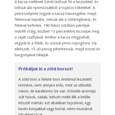
A kacsa mellének bőrét lazítsuk fel a kezünkkel, és
töltsük alá nyomó­zsákból a tojásos tölteléket. A
petrezselymet tegyük a kacsa hasüregébe, majd
fektessük tepsibe, öntsük alá a zöldséglevest, és
fóliával befedve, 190 fokos sütőben pároljuk
másfél óráig, közben 15 percenként locsoljuk meg
a saját szaftjával. Amikor a kacsa megpuhult,
vegyük le a fóliát, és süssük piros-ropogósra. Ha
elkészült, 15-20 percig pihentessük, majd rizzsel és
burgonyával tálaljuk.
Próbáljuk ki a zöld borsot!
A zöld bors a fekete bors éretlenül leszedett
termése, nem annyira erős, mint az idősebb
rokon, de karakteres íze van. Erősebb aromájú
sült húsok, vadak, bélszín mellé illik a belőle
készült mártás: ezt általában tejszínnel, egy
kevés konyakkal vagy borral, némi mustárral
készíthetjük el.