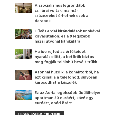
A szocializmus legrondább
csillárai voltak: ma már
százezreket érhetnek ezek a
darabok
Hűvös erdei kirándulások unokával
kisvasutakon: ez a 9 legszebb
hazai útvonal kánikulára
Ha ide rejted az értékeidet
nyaralás előtt, a betörők biztos
meg fogják találni: 3 bevált trükk
Azonnal húzd ki a konektorból, ha
ezt csinálja a telefonod: súlyosan
károsodhat a készülék
Ez az Adria legolcsóbb üdülőhelye:
apartman 50 euróért, kávé egy
euróért, ebéd ötért
LEGFRISSEBB CIKKEINK