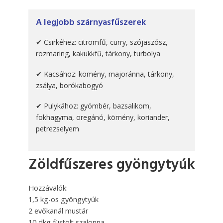
A legjobb szárnyasfűszerek
✔ Csirkéhez: citromfű, curry, szójaszósz,
rozmaring, kakukkfű, tárkony, turbolya
✔ Kacsához: kömény, majoránna, tárkony,
zsálya, borókabogyó
✔ Pulykához: gyömbér, bazsalikom,
fokhagyma, oregánó, kömény, koriander,
petrezselyem
Zöldfűszeres gyöngytyúk
Hozzávalók:
1,5 kg-os gyöngytyúk
2 evőkanál mustár
10 dkg füstölt szalonna