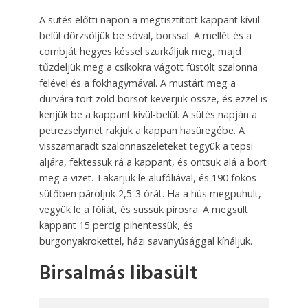
A sütés előtti napon a megtisztított kappant kívül-
belül dörzsöljük be sóval, bors­sal. A mellét és a
combját hegyes késsel szurkáljuk meg, majd
tűzdeljük meg a csíkokra vágott füstölt szalonna
felével és a fokhagymával. A mustárt meg a
durvára tört zöld borsot keverjük össze, és ezzel is
kenjük be a kappant kívül-belül. A sütés napján a
pet­re­zselymet rakjuk a kappan hasü­re­gé­be. A
visszamaradt szalonnasze­le­teket tegyük a tepsi
aljára, fektessük rá a kappant, és öntsük alá a bort
meg a vizet. Takarjuk le alufóliával, és 190 fokos
sütőben pároljuk 2,5-3 órát. Ha a hús megpuhult,
vegyük le a fóliát, és süssük pirosra. A megsült
kappant 15 percig pihentessük, és
burgonyakrokettel, házi savanyúsággal kínáljuk.
Birsalmás libasült