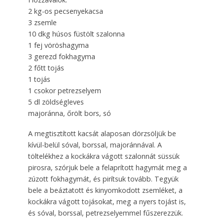
2 kg-os pecsenyekacsa
3 zsemle
10 dkg húsos füstölt szalonna
1 fej vöröshagyma
3 gerezd fokhagyma
2 főtt tojás
1 tojás
1 csokor petrezselyem
5 dl zöldségleves
majoránna, őrölt bors, só
A megtisztított kacsát alaposan dörzsöljük be
kívül-belül sóval, borssal, majoránnával. A
töltelékhez a kockákra vágott szalonnát süssük
pirosra, szórjuk bele a felaprított hagymát meg a
zúzott fokhagymát, és pirítsuk tovább. Tegyük
bele a beáztatott és kinyomkodott zsemléket, a
kockákra vágott tojásokat, meg a nyers tojást is,
és sóval, borssal, petrezselyemmel fűszerezzük.