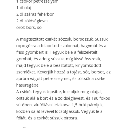
1 csokor petrezselyem
1 dl olaj
2 dl száraz fehérbor
2 dl zöldségleves
őrölt bors, só
A megtisztított csirkét sózzuk, borsozzuk. Süssük
ropo­gósra a felaprított szalonnát, hagymát és a
friss gyömbért is. Tegyük bele a felszeletelt
gombát, és addig süs­sük, míg kissé összesik,
majd tegyük bele a beáztatott, kinyom­ko­dott
zsemléket. Keverjük hozzá a to­jást, sót, borsot, az
apróra vágott petrezselymet, és töltsük a csirke
has­üre­gébe.
A csirkét tegyük tepsibe, locsoljuk meg olaj­jal,
öntsük alá a bort és a zöldséglevest, és 190 fokos
sütő­ben, alufóliával letakarva 1,5 órát pároljuk,
köz­ben saját levével locsolgassuk. Vegyük le a
fóliát, és a csirkét süssük pirosra.