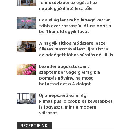
felmosóvízbe: az egész ház
napokig jó illatú lesz tőle
Ez a világ legszebb lebegő kertje:
több ezer rózsaszín lótusz borítja
be Thaiföld egyik tavát
A nagyik titkos módszere: ezzel
filléres masszával lesz újra tiszta
az odaégett lábos súrolás nélkül is
Leander augusztusban:
szeptember végéig virágik a
pompás növény, ha most
betartod ezt a 4 dolgot
Újra népszerű ez a régi
klímatípus: olcsóbb és kevesebbet
is fogyaszt, mint a modern
változat
RECEPTJEINK