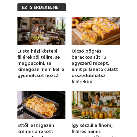
s
EZ IS ÉRDEKELHET
e
c
o
n
d
s
o
f
1
Olcsó bögrés
Lusta házi körtelé
m
barackos süti: 3
fillérekből télire: se
i
egyszerű recept,
megpucolni, se
n
u
amit pillanatok alatt
kimagozni nem kell a
t
összedobhatsz
gyümölcsöt hozzá
e
fillérekből
,
2
0
s
e
c
o
n
d
Így készül a finom,
Ettől lesz igazán
s
filléres hamis
krémes a rakott