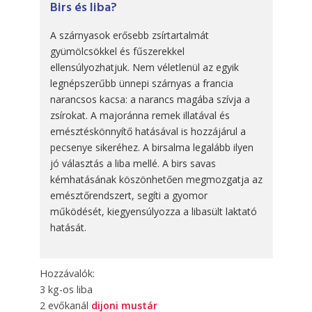
Birs és liba?
A szárnyasok erősebb zsírtartalmát
gyümölcsökkel és fűszerekkel
ellensúlyozhatjuk. Nem véletlenül az egyik
legnépszerűbb ünnepi szárnyas a francia
narancsos kacsa: a narancs magába szívja a
zsírokat. A majoránna remek illatával és
emésztéskönnyítő hatásával is hozzájárul a
pecsenye sikeréhez. A birsalma legalább ilyen
jó választás a liba mellé. A birs savas
kémhatásának köszönhetően megmozgatja az
emésztőrendszert, segíti a gyomor
működését, kiegyensúlyozza a libasült laktató
hatását.
Hozzávalók:
3 kg-os liba
2 evőkanál
dijoni mustár