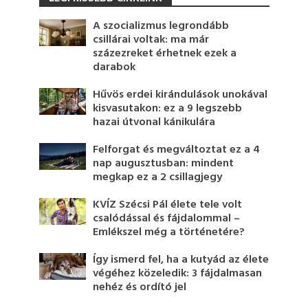
A szocializmus legrondább
csillárai voltak: ma már
százezreket érhetnek ezek a
darabok
Hűvös erdei kirándulások unokával
kisvasutakon: ez a 9 legszebb
hazai útvonal kánikulára
Felforgat és megváltoztat ez a 4
nap augusztusban: mindent
megkap ez a 2 csillagjegy
KVÍZ Szécsi Pál élete tele volt
csalódással és fájdalommal –
Emlékszel még a történetére?
Így ismerd fel, ha a kutyád az élete
végéhez közeledik: 3 fájdalmasan
nehéz és ordító jel