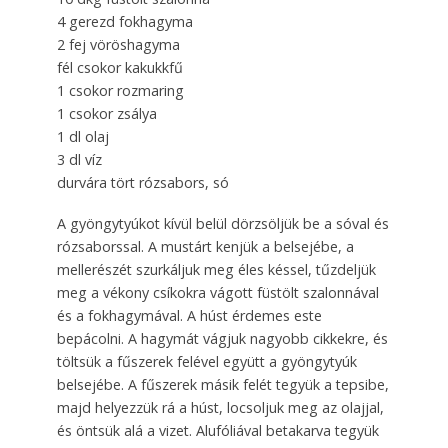
4 gerezd fokhagyma
2 fej vöröshagyma
fél csokor kakukkfű
1 csokor rozmaring
1 csokor zsálya
1 dl olaj
3 dl víz
durvára tört rózsabors, só
A gyöngytyúkot kívül belül dörzsöljük be a sóval és
rózsaborssal. A mustárt kenjük a belsejébe, a
mellerészét szurkáljuk meg éles késsel, tűzdeljük
meg a vékony csíkokra vágott füstölt szalonnával
és a fokhagy­mával. A húst érdemes este
bepácolni. A hagymát vágjuk nagyobb cikkekre, és
töltsük a fűszerek felével együtt a gyöngytyúk
belsejébe. A fűsze­rek másik felét tegyük a tepsibe,
majd helyezzük rá a húst, locsoljuk meg az olajjal,
és öntsük alá a vizet. Alufóliával betakarva tegyük