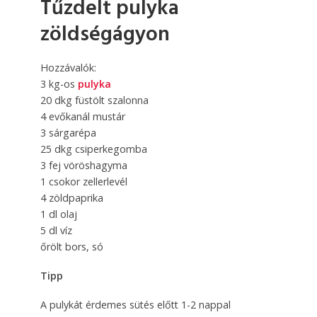
Tűzdelt pulyka
zöldségágyon
Hozzávalók:
3 kg-os
pulyka
20 dkg füstölt szalonna
4 evőkanál mustár
3 sárgarépa
25 dkg csiperkegomba
3 fej vöröshagyma
1 csokor zellerlevél
4 zöldpaprika
1 dl olaj
5 dl víz
őrölt bors, só
Tipp
A pulykát érdemes sütés előtt 1-2 nappal