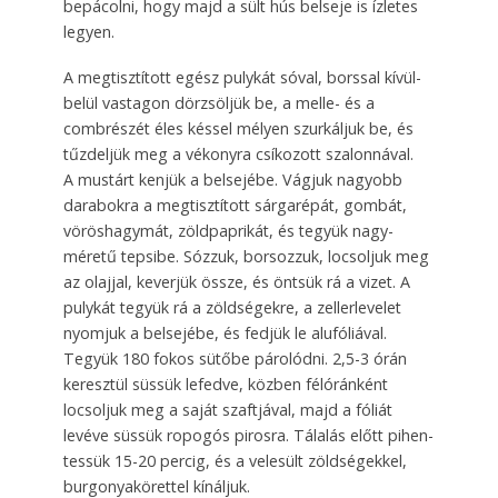
bepácolni, hogy majd a sült hús belseje is ízletes
legyen.
A megtisztított egész pulykát sóval, borssal kívül-
belül vastagon dörzsöljük be, a melle- és a
combrészét éles késsel mélyen szur­káljuk be, és
tűzdeljük meg a vékonyra csíkozott szalonnával.
A mustárt kenjük a belsejé­be. Vágjuk na­gyobb
darabokra a megtisztított sárgarépát, gombát,
vörös­hagymát, zöld­­paprikát, és te­gyük nagy­
méretű tepsibe. Sóz­zuk, borsozzuk, locsol­juk meg
az olajjal, keverjük össze, és öntsük rá a vizet. A
puly­kát tegyük rá a zöldségekre, a zellerlevelet
nyomjuk a belsejébe, és fedjük le alufóliával.
Tegyük 180 fokos sütőbe párolódni. 2,5-3 órán
keresztül süssük lefedve, közben félóránként
locsoljuk meg a sa­ját szaftjával, majd a fóliát
levéve süssük ro­po­gós pirosra. Tálalás előtt pihen­
tessük 15-20 percig, és a velesült zöldségekkel,
burgonya­körettel kínáljuk.