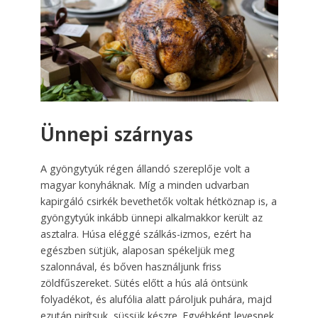
Ünnepi szárnyas
A gyöngytyúk régen állandó szereplője volt a
magyar konyháknak. Míg a minden udvarban
kapirgáló csirkék bevethetők voltak hétköznap is, a
gyöngytyúk inkább ünnepi alkalmakkor került az
asztalra. Húsa eléggé szál­kás-izmos, ezért ha
egészben süt­jük, alaposan spékeljük meg
szalonnával, és bőven használjunk friss
zöldfűszereket. Sütés előtt a hús alá öntsünk
folyadékot, és alufólia alatt pároljuk puhára, majd
ezután pirítsuk, süssük készre. Egyébként levesnek