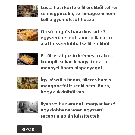
Lusta házi körtelé fillérekből télire:
se megpucolni, se kimagozni nem
kell a gyümölcsöt hozzá
Olcsó bögrés barackos süti: 3
egyszerű recept, amit pillanatok
alatt összedobhatsz fillérekből
Ettől lesz igazán krémes a rakott
krumpli: sokan kihagyják ezt a
mennyei finom alapanyagot
Így készül a finom, filléres hamis
mangóbefőtt: senki nem jön rá,
hogy cukkiniből van
Ilyen volt az eredeti magyar lecsó:
egy döbbenetesen egyszerű
recept alapján készítették
RIPORT