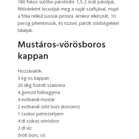
180 fokos sütőbe párolódni. 1,5-2 órát pároljuk,
félóránként locsoljuk meg a saját szaftjával, majd
a fólia nélkül süssük pirosra. Amikor elkészült, 10
percig pihen­tes­sük, és rizzsel, párolt zöldségekkel
tálaljuk.
Mustáros-vörösboros
kappan
Hozzávalók:
3 kg-os kappan
20 dkg füstölt szalonna
4 gerezd fokhagyma
4 evőkanál mustár
2 evőkanál zöld bors (konzerv)
1 csokor petrezselyem
4 dl száraz vörösbor
2 dl víz
őrölt bors, só