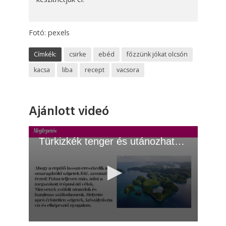
Fotó: pexels
Címkék:
csirke
ebéd
főzzünk jókat olcsón
kacsa
liba
recept
vacsora
Ajánlott videó
Türkizkék tenger és utánozhatatlan nyugalom
0