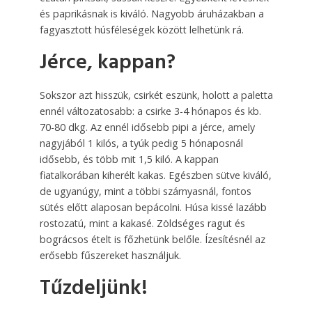
és paprikásnak is kiváló. Nagyobb áruházakban a
fagyasztott húsféleségek között lelhetünk rá.
Jérce, kappan?
Sokszor azt hisszük, csirkét eszünk, holott a paletta
ennél változatosabb: a csirke 3-4 hónapos és kb.
70-80 dkg. Az ennél idősebb pipi a jérce, amely
nagyjából 1 kilós, a tyúk pedig 5 hónaposnál
idősebb, és több mit 1,5 kiló. A kappan
fiatalkorában kiherélt kakas. Egészben sütve kiváló,
de ugyanúgy, mint a többi szárnyasnál, fontos
sütés előtt alaposan bepácolni. Húsa kissé lazább
rostozatú, mint a kakasé. Zöldséges ragut és
bográcsos ételt is főzhetünk belőle. Ízesítésnél az
erősebb fűszereket használjuk.
Tűzdeljünk!