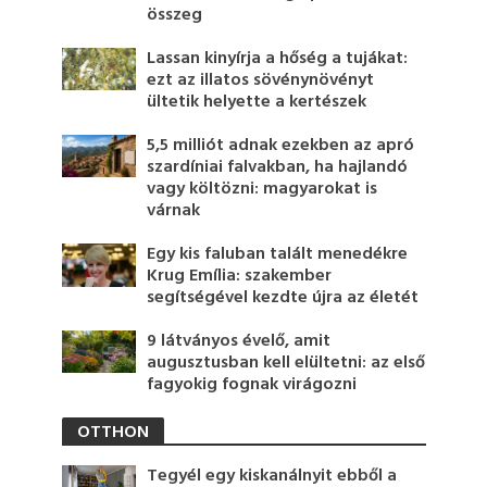
összeg
Lassan kinyírja a hőség a tujákat:
ezt az illatos sövénynövényt
ültetik helyette a kertészek
5,5 milliót adnak ezekben az apró
szardíniai falvakban, ha hajlandó
vagy költözni: magyarokat is
várnak
Egy kis faluban talált menedékre
Krug Emília: szakember
segítségével kezdte újra az életét
9 látványos évelő, amit
augusztusban kell elültetni: az első
fagyokig fognak virágozni
OTTHON
Tegyél egy kiskanálnyit ebből a