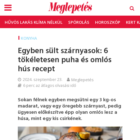
HŰVÖS LAKÁS KLÍMA NÉLKÜL
SPÓROLÁS
HOROSZKÓP
KERT 
KONYHA
Egyben sült szárnyasok: 6
tökéletesen puha és omlós
hús recept
2024. szeptember 23.
Meglepetés
6 perc az átlagos olvasási idő
Sokan félnek egyben megsütni egy 3 kg-os
madarat, vagy egy öregebb szárnyast, pedig
ügyesen előkészítve épp olyan omlós lesz a
húsa, mint egy kis csirkének.