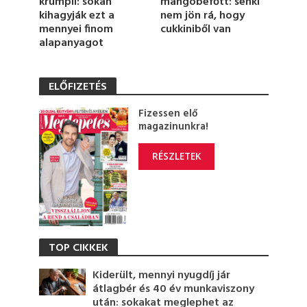
mangóbefőtt: senki
krumpli: sokan
nem jön rá, hogy
kihagyják ezt a
cukkiniből van
mennyei finom
alapanyagot
ELŐFIZETÉS
Fizessen elő
magazinunkra!
RÉSZLETEK
TOP CIKKEK
Kiderült, mennyi nyugdíj jár
átlagbér és 40 év munkaviszony
után: sokakat meglephet az